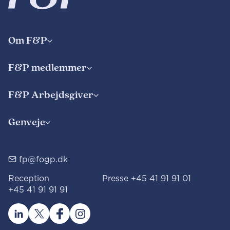
Om F&P
F&P medlemmer
F&P Arbejdsgiver
Genveje
fp@fogp.dk
Reception
Presse
+45 41 91 91 01
+45 41 91 91 91