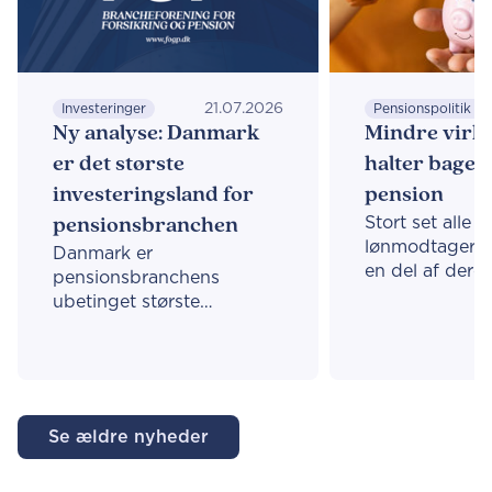
21.07.2026
Investeringer
Pensionspolitik og beskæftigelse
Ny analyse: Danmark
Mindre virk
er det største
halter bagef
investeringsland for
pension
pensionsbranchen
Stort set alle
lønmodtagere 
Danmark er
en del af deres 
pensionsbranchens
pension i løbet 
ubetinget største
men en ny opgø
investeringsland, og
at omkring 15
europæiske investeringer
særligt i de m
vokser mest i
virksomheder –
pensionsporteføljen. Det
indbetalt.
fremgår af ny analyse fra
Se ældre nyheder
F&P.