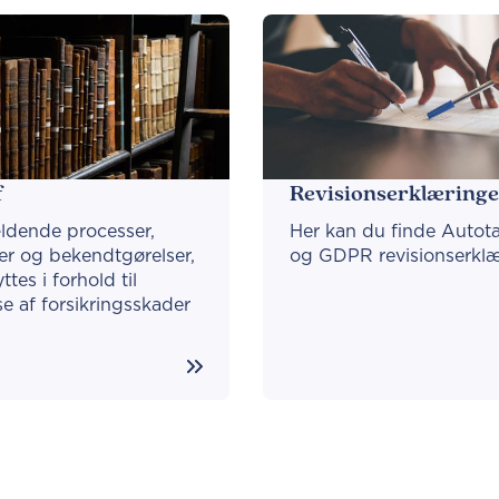
f
Revisionserklæring
ldende processer,
Her kan du finde Autota
er og bekendtgørelser,
og GDPR revisionserklæ
tes i forhold til
e af forsikringsskader