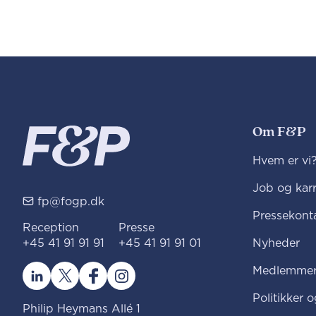
Om F&P
Hvem er vi
Job og karr
fp@fogp.dk
Pressekont
Reception
Presse
+45 41 91 91 91
+45 41 91 91 01
Nyheder
Medlemmer
Politikker 
Philip Heymans Allé 1