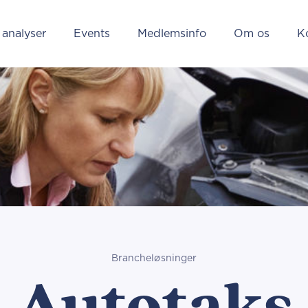
 analyser
Events
Medlemsinfo
Om os
K
Brancheløsninger
Autotaks