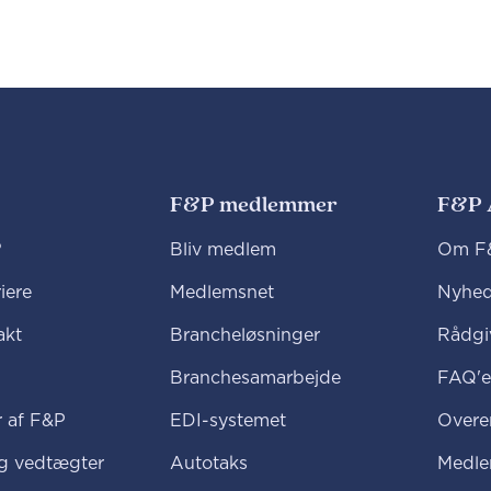
F&P medlemmer
F&P 
?
Bliv medlem
Om F&
iere
Medlemsnet
Nyhed
akt
Brancheløsninger
Rådgi
Branchesamarbejde
FAQ'e
 af F&P
EDI-systemet
Overe
og vedtægter
Autotaks
Medl