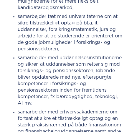
mulighederne for et mere fleksibelt
kandidatarbejdsmarked,
samarbejder tæt med universiteterne om at
sikre tilstrækkeligt optag på bl.a. it-
uddannelser, forsikringsmatematik, jura og
arbejde for at de studerende er orienteret om
de gode jobmuligheder i forsikrings- og
pensionssektoren,
samarbejder med uddannelsesinstitutionerne
og sikrer, at uddannelser som retter sig mod
forsikrings- og pensionssektoren, løbende
bliver opdaterede med nye, efterspurgte
kompetencer i forsikrings- og
pensionssektoren inden for fremtidens
kompetencer, fx bæredygtighed, teknologi,
AI mv.,
samarbejder med erhvervsakademierne om
fortsat at sikre et tilstrækkeligt optag og en
stærk praksisnærhed på både finansøkonom-
og finansbacheloruddannelserne samt andre