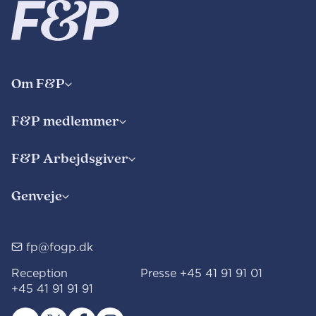
Om F&P
F&P medlemmer
F&P Arbejdsgiver
Genveje
fp@fogp.dk
Reception
Presse
+45 41 91 91 01
+45 41 91 91 91