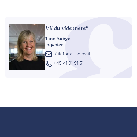
Vil du vide mere?
Tine Aabye
Ingeniør
Klik for at se mail
+45 41 91 91 51