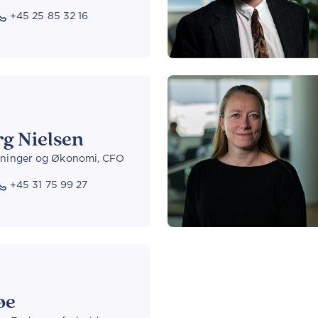
+45 25 85 32 16
rg Nielsen
øsninger og Økonomi, CFO
+45 31 75 99 27
øe