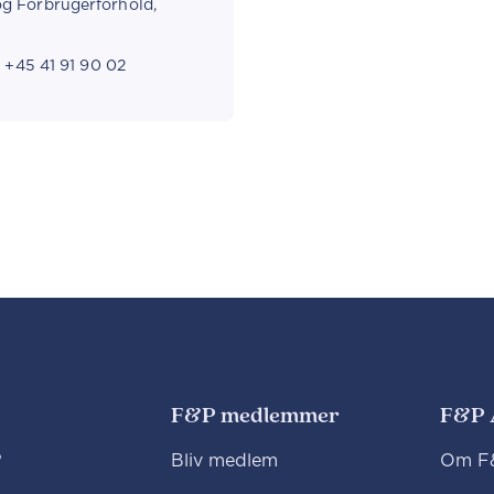
og Forbrugerforhold,
+45 41 91 90 02
F&P medlemmer
F&P 
?
Bliv medlem
Om F&