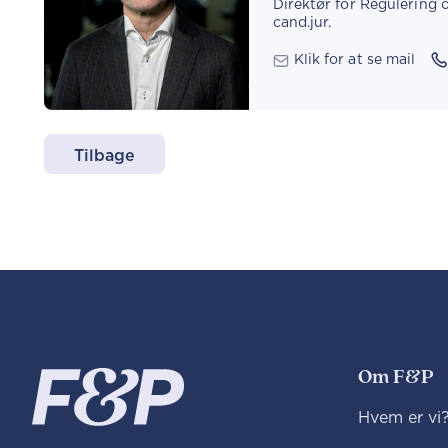
Direktør for Regulering 
cand.jur.
Klik for at se mail
Tilbage
Om F&P
Hvem er vi