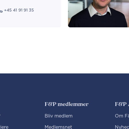
+45 41 91 91 35
F&P medlemmer
F&P 
?
Bliv medlem
Om F&
iere
Medlemsnet
Nyhed