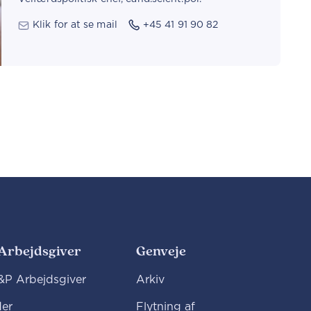
Klik for at se mail
+45 41 91 90 82
Arbejdsgiver
Genveje
P Arbejdsgiver
Arkiv
er
Flytning af