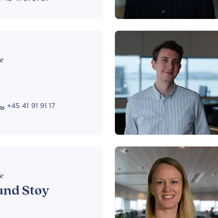
se
+45 41 91 91 17
se
und Støy