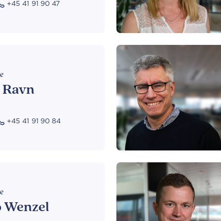
+45 41 91 90 47
se
e Ravn
+45 41 91 90 84
se
o Wenzel