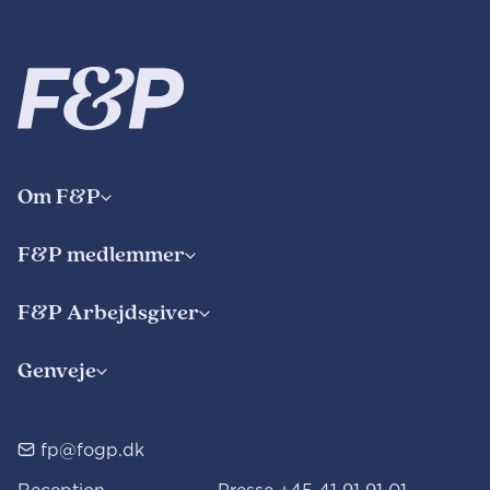
Om F&P
F&P medlemmer
F&P Arbejdsgiver
Genveje
fp@fogp.dk