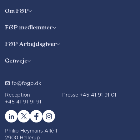
Om F&P
F&P medlemmer
F&P Arbejdsgiver
Genveje
fp@fogp.dk
Reception
Presse
+45 41 91 91 01
+45 41 91 91 91
Philip Heymans Allé 1
2900 Hellerup