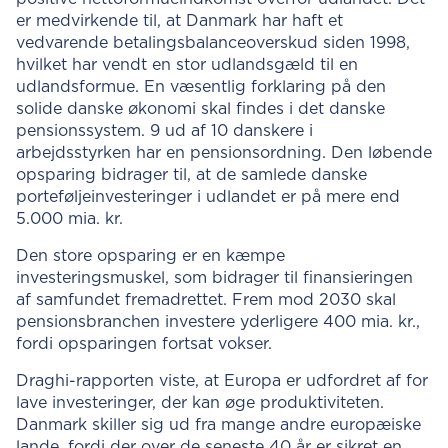
er medvirkende til, at Danmark har haft et
vedvarende betalingsbalanceoverskud siden 1998,
hvilket har vendt en stor udlandsgæld til en
udlandsformue. En væsentlig forklaring på den
solide danske økonomi skal findes i det danske
pensionssystem. 9 ud af 10 danskere i
arbejdsstyrken har en pensionsordning. Den løbende
opsparing bidrager til, at de samlede danske
porteføljeinvesteringer i udlandet er på mere end
5.000 mia. kr.
Den store opsparing er en kæmpe
investeringsmuskel, som bidrager til finansieringen
af samfundet fremadrettet. Frem mod 2030 skal
pensionsbranchen investere yderligere 400 mia. kr.,
fordi opsparingen fortsat vokser.
Draghi-rapporten viste, at Europa er udfordret af for
lave investeringer, der kan øge produktiviteten.
Danmark skiller sig ud fra mange andre europæiske
lande, fordi der over de seneste 40 år er sikret en