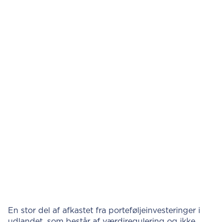
En stor del af afkastet fra porteføljeinvesteringer i
udlandet, som består af værdiregulering og ikke