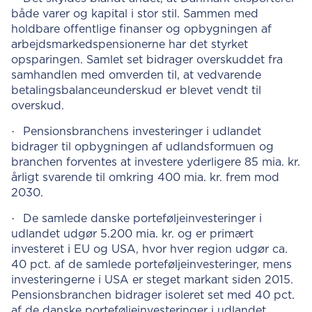
både varer og kapital i stor stil. Sammen med
holdbare offentlige finanser og opbygningen af
arbejdsmarkedspensionerne har det styrket
opsparingen. Samlet set bidrager overskuddet fra
samhandlen med omverden til, at vedvarende
betalingsbalanceunderskud er blevet vendt til
overskud.
·
Pensionsbranchens investeringer i udlandet
bidrager til opbygningen af udlandsformuen og
branchen forventes at investere yderligere 85 mia. kr.
årligt svarende til omkring 400 mia. kr. frem mod
2030.
·
De samlede danske porteføljeinvesteringer i
udlandet udgør 5.200 mia. kr. og er primært
investeret i EU og USA, hvor hver region udgør ca.
40 pct. af de samlede porteføljeinvesteringer, mens
investeringerne i USA er steget markant siden 2015.
Pensionsbranchen bidrager isoleret set med 40 pct.
af de danske porteføljeinvesteringer i udlandet.