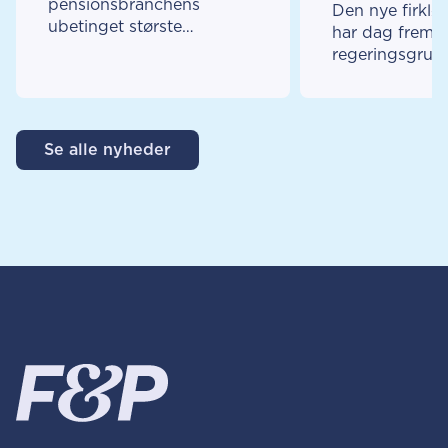
pensionsbranchens
Den nye firklø
ubetinget største
har dag fremla
investeringsland, og
regeringsgrun
europæiske investeringer
mange roser o
vokser mest i
tidsler. I F&P h
pensionsporteføljen. Det
forsikrings- og
fremgår af ny analyse fra
pensionsbran
Se alle nyheder
F&P.
nye regering 
og glæder sig t
samarbejde o
forebyggelse, 
byrder på erhv
fremtidssikring
pensions-syste
gengæld opfor
branchen reger
tage et tiltræ
med særskatte
forsikrings- og
pensionsbranc