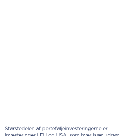
Størstedelen af porteføljeinvesteringerne er
investeringer i EU og USA, som hver især udgør