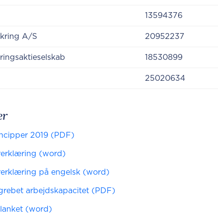
​​13594376
sikring A/S
​20952237
ringsaktieselskab
​​18530899
​​25020634​
er
incipper 2019 (PDF)
rerklæring (word)
rerklæring på engelsk (word)
rebet arbejdskapacitet (PDF)
lanket (word)​