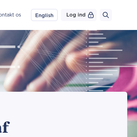
ontakt os
Log ind
English
af