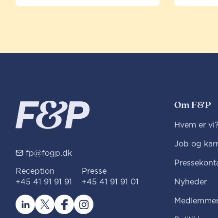
Om F&P
Hvem er vi
Job og karr
fp@fogp.dk
Pressekont
Reception
Presse
+45 41 91 91 91
+45 41 91 91 01
Nyheder
Medlemmer