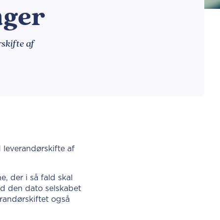
nger
skifte af
 leverandørskifte af
, der i så fald skal
med den dato selskabet
erandørskiftet også