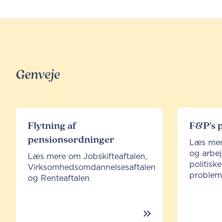
Genveje
Flytning af
F&P's p
pensionsordninger
Læs mer
og arbe
Læs mere om Jobskifteaftalen,
politisk
Virksomhedsomdannelsesaftalen
problems
og Renteaftalen