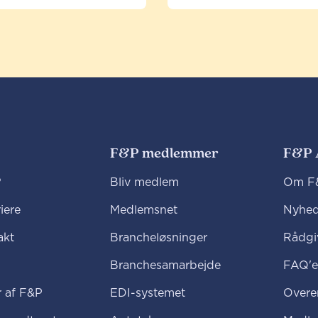
F&P medlemmer
F&P 
?
Bliv medlem
Om F&
iere
Medlemsnet
Nyhed
akt
Brancheløsninger
Rådgi
Branchesamarbejde
FAQ'e
 af F&P
EDI-systemet
Overe