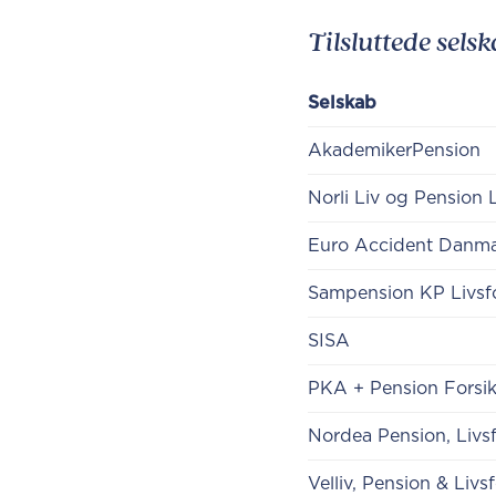
Tilsluttede sels
Selskab
AkademikerPension
Norli Liv og Pension 
Euro Accident Danm
​Sampension KP Livsf
​SISA
​PKA + Pension Forsi
Nordea Pension, Livs
​Velliv, Pension & Livs