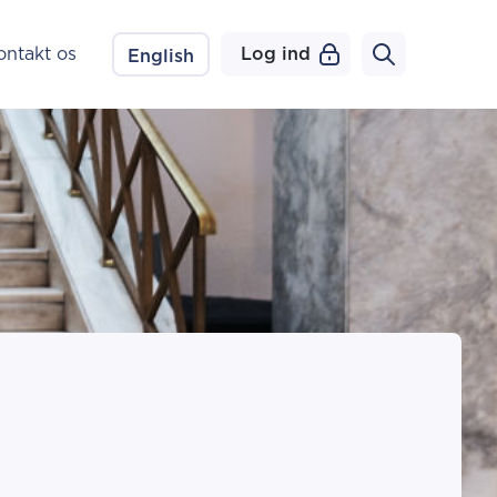
ontakt os
Log ind
English