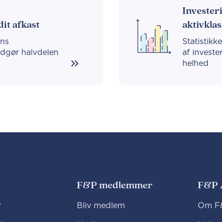
Investeri
it afkast
aktivkla
ens
Statistik
udgør halvdelen
af invest
helhed
F&P medlemmer
F&P 
?
Bliv medlem
Om F&