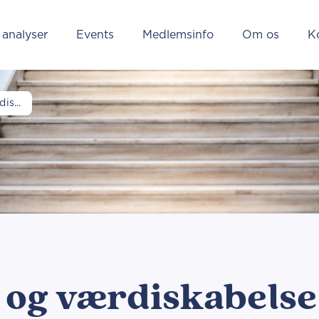
 analyser
Events
Medlemsinfo
Om os
K
is...
 og værdiskabelse